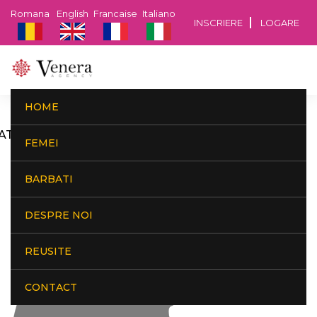
Romana
English
Francaise
Italiano
INSCRIERE
LOGARE
HOME
ATALINA, PLOIESTI, 53 ANI, 1.73 M, 60 KG
FEMEI
BARBATI
DESPRE NOI
REUSITE
CONTACT