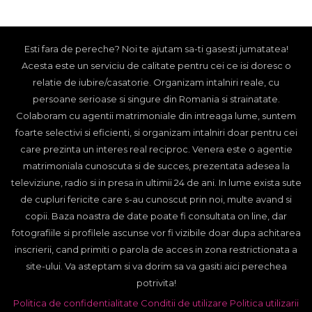
Esti fara de pereche? Noi te ajutam sa-ti gasesti jumatatea!
Acesta este un serviciu de calitate pentru cei ce isi doresc o
relatie de iubire/casatorie. Organizam intalniri reale, cu
persoane serioase si singure din Romania si strainatate.
Colaboram cu agentii matrimoniale din intreaga lume, suntem
foarte selectivi si eficienti, si organizam intalniri doar pentru cei
care prezinta un interes real reciproc. Venera este o agentie
matrimoniala cunoscuta si de succes, prezentata adesea la
televiziune, radio si in presa in ultimii 24 de ani. In lume exista sute
de cupluri fericite care s-au cunoscut prin noi, multe avand si
copii. Baza noastra de date poate fi consultata on line, dar
fotografiile si profilele ascunse vor fi vizibile doar dupa achitarea
inscrierii, cand primiti o parola de acces in zona restrictionata a
site-ului. Va asteptam si va dorim sa va gasiti aici perechea
potrivita!
Politica de confidentialitate
Conditii de utilizare
Politica utilizarii