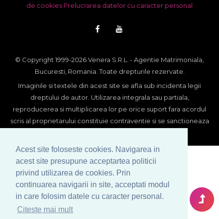
de cookies
Prelucrarea datelor cu caracter personal
© Copyright 1999-2026 Venera S.R.L. - Agentie Matrimoniala,
Bucuresti, Romania. Toate drepturile rezervate.
Imaginile si textele din acest site se afla sub incidenta legii
dreptului de autor. Utilizarea integrala sau partiala,
reproducerea si multiplicarea lor pe orice suport fara acordul
scris al proprietarului constituie contraventie si se sanctioneaza
conform legii.
Acest site foloseste cookies. Navigarea in
acest site presupune acceptartea politicii
privind utilizarea de cookies. Prin
continuarea navigarii in site, acceptati modul
in care folosim datele cu caracter personal.
Citeste mai mult