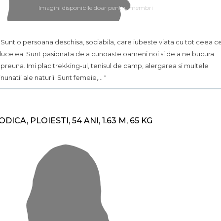
Imagini disponibile doar pentru membri
.. Sunt o persoana deschisa, sociabila, care iubeste viata cu tot ceea c
uce ea. Sunt pasionata de a cunoaste oameni noi si de a ne bucura
preuna. Imi plac trekking-ul, tenisul de camp, alergarea si multele
nunatii ale naturii. Sunt femeie,... "
ODICA, PLOIESTI, 54 ANI, 1.63 M, 65 KG