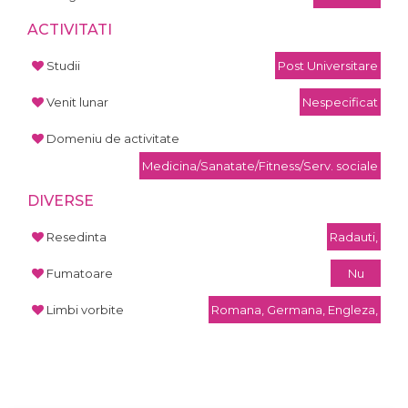
ACTIVITATI
Studii
Post Universitare
Venit lunar
Nespecificat
Domeniu de activitate
Medicina/Sanatate/Fitness/Serv. sociale
DIVERSE
Resedinta
Radauti,
Fumatoare
Nu
Limbi vorbite
Romana, Germana, Engleza,