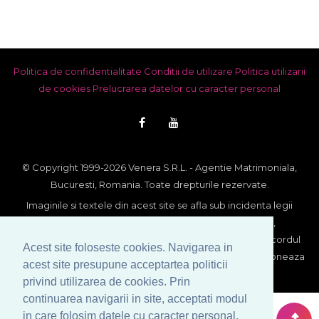
Politica de confidentialitate
Conditii de utilizare
Politica utilizarii
de cookies
Prelucrarea datelor cu caracter personal
© Copyright 1999-2026 Venera S.R.L. - Agentie Matrimoniala,
Bucuresti, Romania. Toate drepturile rezervate.
Imaginile si textele din acest site se afla sub incidenta legii
dreptului de autor. Utilizarea integrala sau partiala,
reproducerea si multiplicarea lor pe orice suport fara acordul
Acest site foloseste cookies. Navigarea in
scris al proprietarului constituie contraventie si se sanctioneaza
acest site presupune acceptartea politicii
conform legii.
privind utilizarea de cookies. Prin
continuarea navigarii in site, acceptati modul
in care folosim datele cu caracter personal.