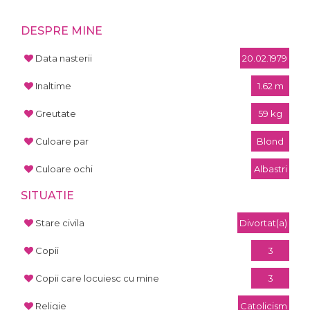
DESPRE MINE
Data nasterii
20.02.1979
Inaltime
1.62 m
Greutate
59 kg
Culoare par
Blond
Culoare ochi
Albastri
SITUATIE
Stare civila
Divortat(a)
Copii
3
Copii care locuiesc cu mine
3
Religie
Catolicism