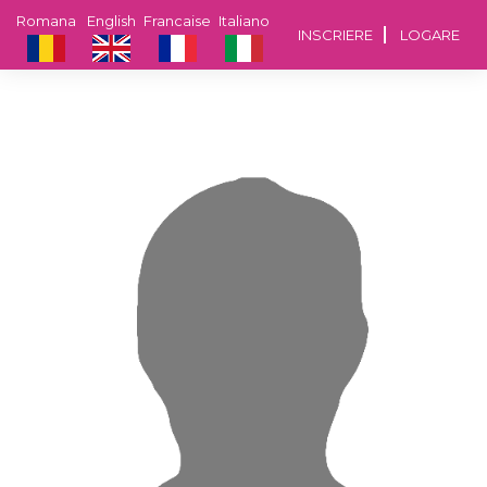
Romana
English
Francaise
Italiano
INSCRIERE
LOGARE