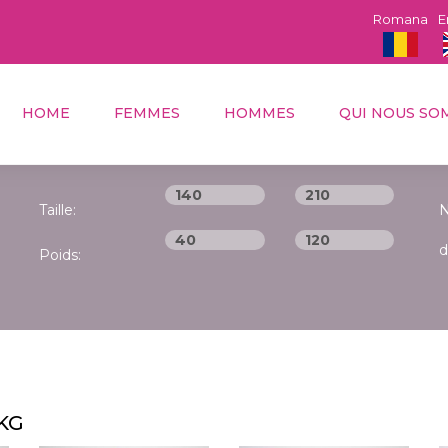
Romana
E
HOME
FEMMES
HOMMES
QUI NOUS SO
Taille:
N
d
Poids:
 KG