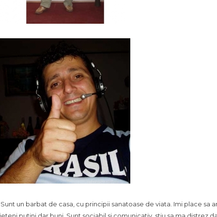
.. Sunt un barbat de casa, cu principii sanatoase de viata. Imi place sa 
ieteni putini dar buni. Sunt sociabil si comunicativ, stiu sa ma distrez d