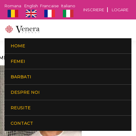
Romana
English
Francaise
Italiano
INSCRIERE
LOGARE
HOME
MIL, BUCURESTI, 55 ANI, 1.78 M, 75 KG
FEMEI
BARBATI
DESPRE NOI
REUSITE
CONTACT