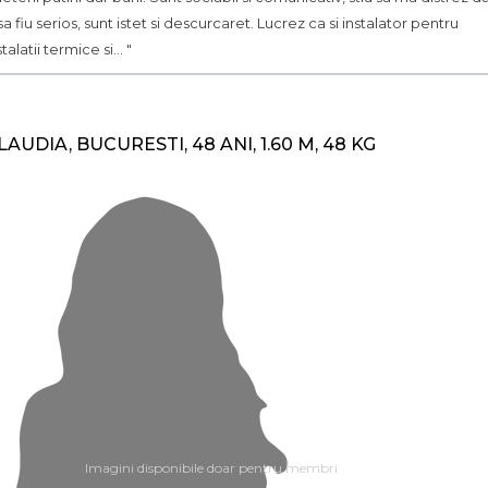
 sa fiu serios, sunt istet si descurcaret. Lucrez ca si instalator pentru
stalatii termice si... "
LAUDIA, BUCURESTI, 48 ANI, 1.60 M, 48 KG
Imagini disponibile doar pentru membri