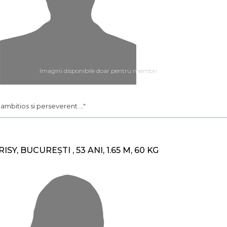
Imagini disponibile doar pentru membri
.. ambitios si perseverent ..."
RISY, BUCUREȘTI , 53 ANI, 1.65 M, 60 KG