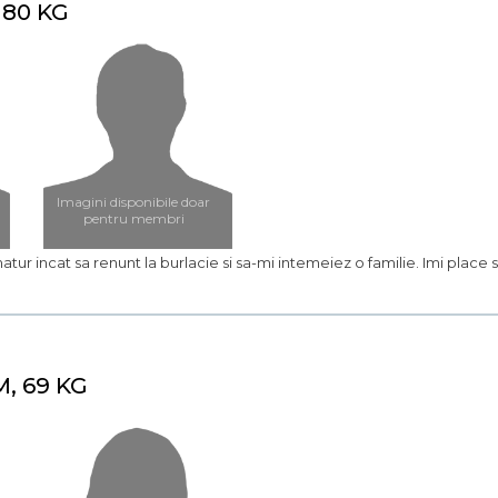
 80 KG
Imagini disponibile doar
pentru membri
matur incat sa renunt la burlacie si sa-mi intemeiez o familie. Imi plac
M, 69 KG