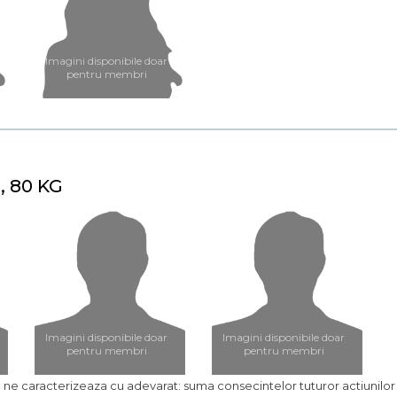
Imagini disponibile doar
pentru membri
, 80 KG
Imagini disponibile doar
Imagini disponibile doar
pentru membri
pentru membri
cru ne caracterizeaza cu adevarat: suma consecintelor tuturor actiunilo