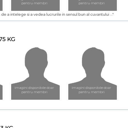
pentru membri
pentru membri
 de a intelege si a vedea lucrurile in sensul bun al cuvantului ..."
 75 KG
Imagini disponibile doar
Imagini disponibile doar
pentru membri
pentru membri