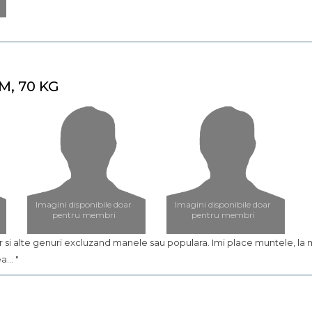
M, 70 KG
Imagini disponibile doar
Imagini disponibile doar
pentru membri
pentru membri
 dar si alte genuri excluzand manele sau populara. Imi place muntele, la
... "