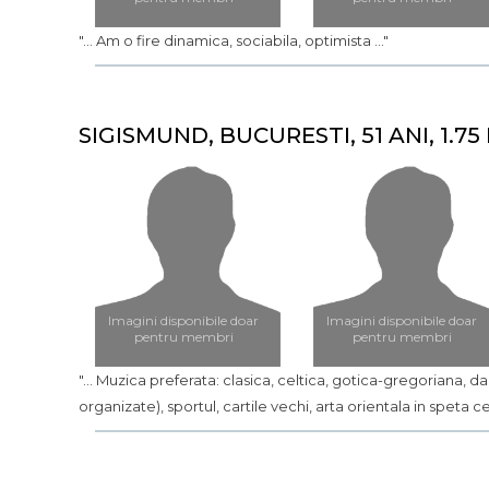
"... Am o fire dinamica, sociabila, optimista ..."
SIGISMUND, BUCURESTI, 51 ANI, 1.75 
Imagini disponibile doar
Imagini disponibile doar
pentru membri
pentru membri
"... Muzica preferata: clasica, celtica, gotica-gregoriana,
organizate), sportul, cartile vechi, arta orientala in speta cea