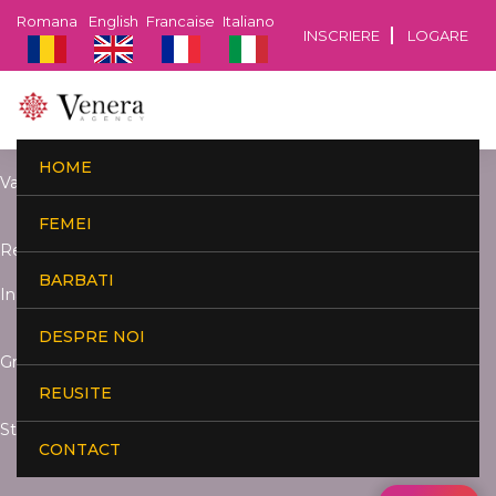
Romana
English
Francaise
Italiano
INSCRIERE
LOGARE
HOME
Varsta:
FEMEI
Resedinta:
BARBATI
Inaltime:
DESPRE NOI
Greutate:
REUSITE
Studii:
CONTACT