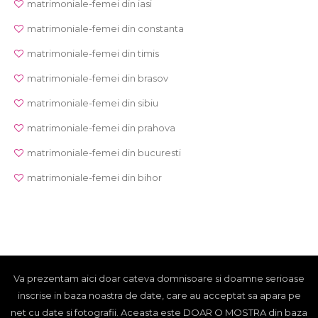
matrimoniale-femei din iasi
matrimoniale-femei din constanta
matrimoniale-femei din timis
matrimoniale-femei din brasov
matrimoniale-femei din sibiu
matrimoniale-femei din prahova
matrimoniale-femei din bucuresti
matrimoniale-femei din bihor
Va prezentam aici doar cateva domnisoare si doamne serioase
inscrise in baza noastra de date, care au acceptat sa apara pe
net cu date si fotografii. Aceasta este DOAR O MOSTRA din baza