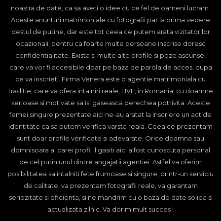
noastra de date, ca sa aveti o idee cu ce fel de oameni lucram.
Aceste anunturi matrimoniale cu fotografii par la prima vedere
destul de putine, dar este tot ceea ce putem arata vizitatorilor
ocazionali, pentru ca foarte multe persoane inscrise doresc
confidentialitate. Exista si multe alte profile si poze ascunse,
care va vor fi accesibile doar pe baza de parola de acces, dupa
ce va inscrieti. Firma Venera este o agentie matrimoniala cu
traditie, care va ofera intalniri reale, LIVE, in Romania, cu doamne
serioase si motivate sa isi gaseasca perechea potrivita. Aceste
femei singure prezentate aici ne-au aratat la inscriere un act de
identitate ca sa putem verifica varsta reala. Ceea ce prezentam
sunt doar profile verificate si adevarate. Orice doamna sau
domnisoara al carei profil il gasiti aici a fost cunoscuta personal
de cel putin unul dintre angajatii agentiei. Astfel va oferim
posibilitatea sa intalniti fete frumoase si singure, printr-un serviciu
de calitate, va prezentam fotografii reale, va garantam
seriozitate si eficienta, si ne mandrim cu o baza de date solida si
actualizata zilnic. Va dorim mult succes !