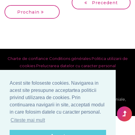
Precedent
Prochain
Charte de confiance
Conditions générales
Politica utilizarii de
cookies
Prelucrarea datelor cu caracter personal
Acest site foloseste cookies. Navigarea in
acest site presupune acceptartea politicii
privind utilizarea de cookies. Prin
© Copyright 1999-2026 Venera S.R.L. - Agence Matrimoniale,
continuarea navigarii in site, acceptati modul
Bucarest, Roumanie. Tous droits reserves.
in care folosim datele cu caracter personal.
Citeste mai mult