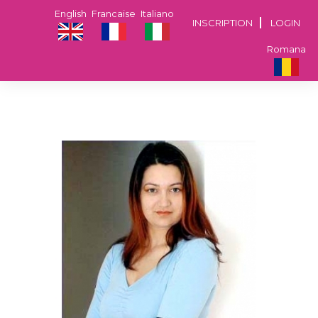
English
Francaise
Italiano
INSCRIPTION
LOGIN
Romana