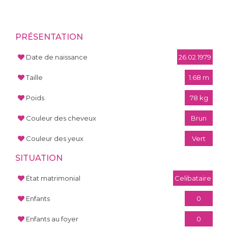
PRÉSENTATION
Date de naissance
26.02.1979
Taille
1.68 m
Poids
78 kg
Couleur des cheveux
Brun
Couleur des yeux
Vert
SITUATION
État matrimonial
Celibataire
Enfants
0
Enfants au foyer
0