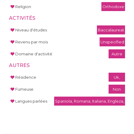
Religion
Orthodoxe
ACTIVITÉS
Niveau d'études
Baccalaureat
Revenu par mois
Unspecified
Domaine d'activité
Autre
AUTRES
Résidence
Uk,
Fumeuse
Non
Langues parlées
Spaniola, Romana, Italiana, Engleza,