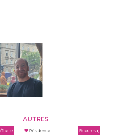
AUTRES
/These
Résidence
Bucuresti,