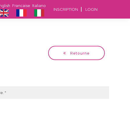
nglish
Francaise
Italiano
INSCRIPTION
LOGIN
Retourne
Andrei
37 ans Bucuresti
e. "