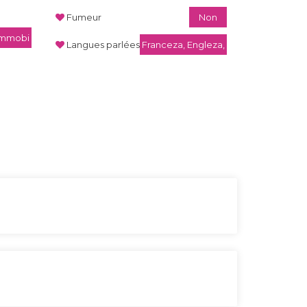
Fumeur
Non
/Immobi
Langues parlées
Franceza, Engleza,