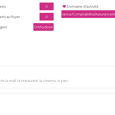
ants
0
Domaine d'activité
Finance/Comptabilite/Assurance
ants au foyer
0
igion
Orthodoxe
le la mall, la restaurant, la cinema, in parc.