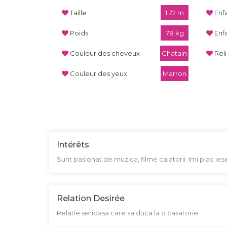
Taille
1.72 m
Enf
Poids
78 kg
Enf
Couleur des cheveux
Chatain
Rel
Couleur des yeux
Marron
Intérêts
Sunt pasionat de muzica, filme calatorii. Imi plac iesiri
Relation Desirée
Relatie serioasa care sa duca la o casatorie.