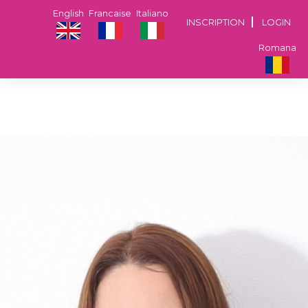
English
Francaise
Italiano
INSCRIPTION
LOGIN
Romana