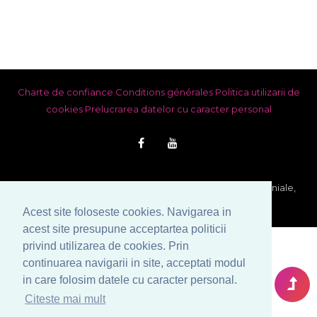
Charte de confiance
Conditions générales
Politica utilizarii de
cookies
Prelucrarea datelor cu caracter personal
© Copyright 1999-2026 Venera S.R.L. - Agence Matrimoniale,
Bucarest, Roumanie. Tous droits reserves.
Acest site foloseste cookies. Navigarea in
acest site presupune acceptartea politicii
privind utilizarea de cookies. Prin
continuarea navigarii in site, acceptati modul
in care folosim datele cu caracter personal.
Citeste mai mult