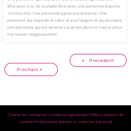
être avec moi. Je souhaite être avec une personne blanche
comme moi. Une personne typée européenne. Une
personne qui regarde le cœur et pas l'argent et qui accepte
une personne qui est divorcé car je suis divorcé mais je peux
me marier religieusement.
Precedent
Prochain
Charte de confiance
Conditions générales
Politica utilizarii de
cookies
Prelucrarea datelor cu caracter personal