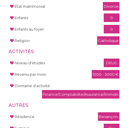
État matrimonial
Divorce
Enfants
0
Enfants au foyer
0
Religion
Catholique
ACTIVITÉS
Niveau d'études
DEUG
Revenu par mois
1000 - 3000 €
Domaine d'activité
Finance/Comptabilite/Assurance/Immobi
AUTRES
Résidence
Besançon,
Fumeur
Oui