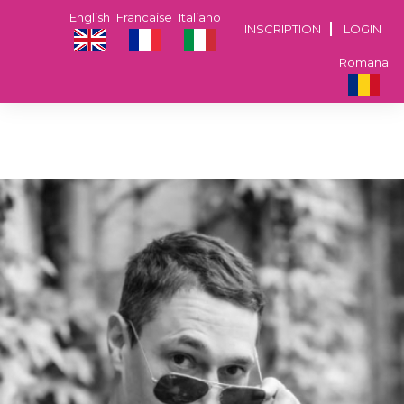
English
Francaise
Italiano
INSCRIPTION
LOGIN
Romana