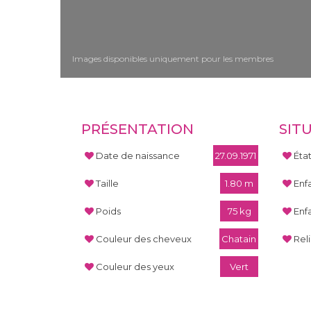
Images disponibles uniquement pour les membres
PRÉSENTATION
SIT
Date de naissance
27.09.1971
Éta
Taille
1.80 m
Enf
Poids
75 kg
Enf
Couleur des cheveux
Chatain
Rel
Couleur des yeux
Vert