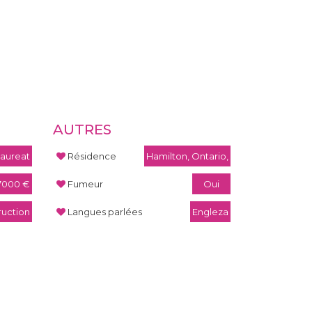
AUTRES
aureat
Résidence
Hamilton, Ontario,
7000 €
Fumeur
Oui
ruction
Langues parlées
Engleza