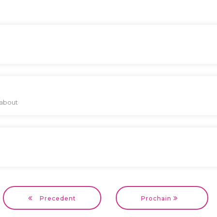
 about
Precedent
Prochain