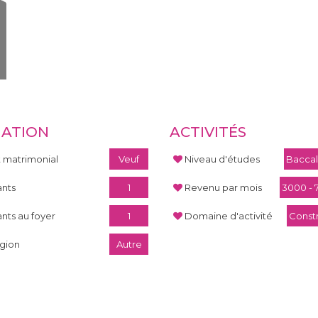
UATION
ACTIVITÉS
t matrimonial
Veuf
Niveau d'études
Baccal
ants
1
Revenu par mois
3000 - 
ants au foyer
1
Domaine d'activité
Const
igion
Autre