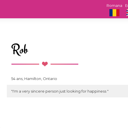
Romana
E
Rob
54 ans, Hamilton, Ontario
"I'm a very sincere person just looking for happiness "