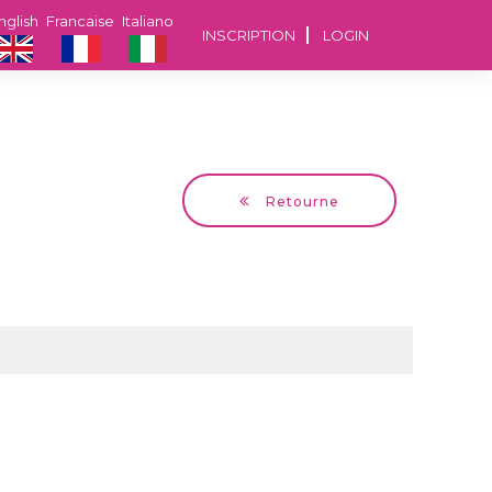
nglish
Francaise
Italiano
INSCRIPTION
LOGIN
Retourne
Rob
54 ans Hamilton, Ontario