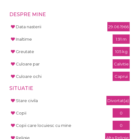
DESPRE MINE
Data nasterii
29.06.1966
Inaltime
1.91 m
Greutate
105 kg
Culoare par
Calvitie
Culoare ochi
Caprui
SITUATIE
Stare civila
Divortat(a)
Copii
0
Copii care locuiesc cu mine
0
Religie
Alta Religie