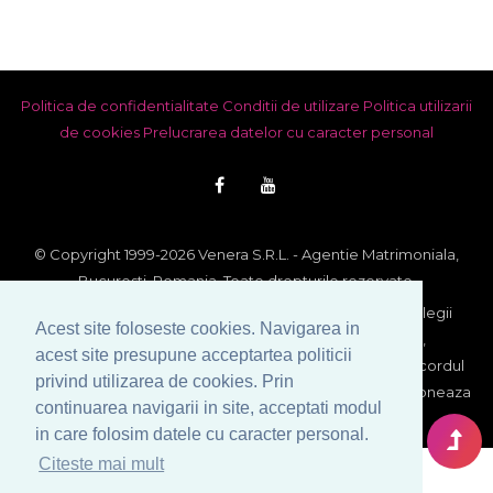
Politica de confidentialitate
Conditii de utilizare
Politica utilizarii
de cookies
Prelucrarea datelor cu caracter personal
© Copyright 1999-2026 Venera S.R.L. - Agentie Matrimoniala,
Bucuresti, Romania. Toate drepturile rezervate.
Imaginile si textele din acest site se afla sub incidenta legii
Acest site foloseste cookies. Navigarea in
dreptului de autor. Utilizarea integrala sau partiala,
acest site presupune acceptartea politicii
reproducerea si multiplicarea lor pe orice suport fara acordul
privind utilizarea de cookies. Prin
scris al proprietarului constituie contraventie si se sanctioneaza
continuarea navigarii in site, acceptati modul
conform legii.
in care folosim datele cu caracter personal.
Citeste mai mult