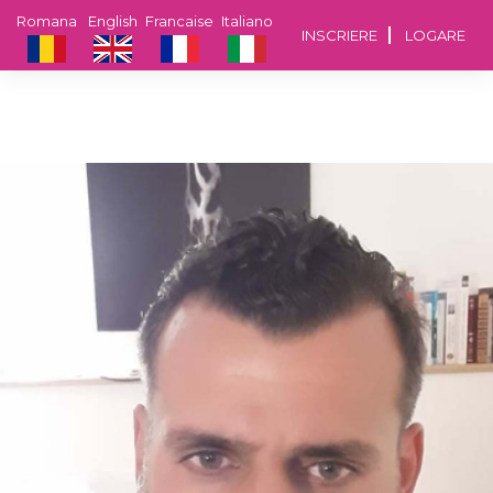
Romana
English
Francaise
Italiano
INSCRIERE
LOGARE