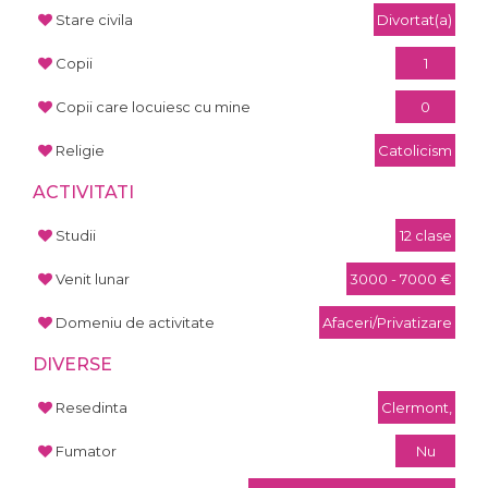
Stare civila
Divortat(a)
Copii
1
Copii care locuiesc cu mine
0
Religie
Catolicism
ACTIVITATI
Studii
12 clase
Venit lunar
3000 - 7000 €
Domeniu de activitate
Afaceri/Privatizare
DIVERSE
Resedinta
Clermont,
Fumator
Nu