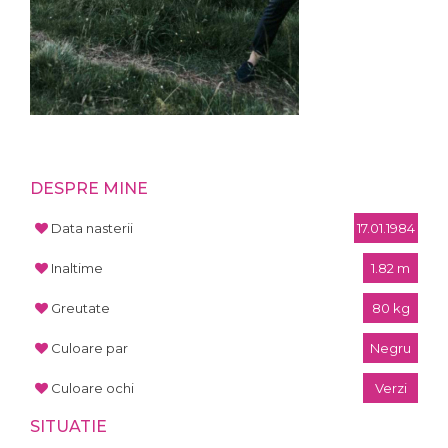
DESPRE MINE
Data nasterii
17.01.1984
Inaltime
1.82 m
Greutate
80 kg
Culoare par
Negru
Culoare ochi
Verzi
SITUATIE