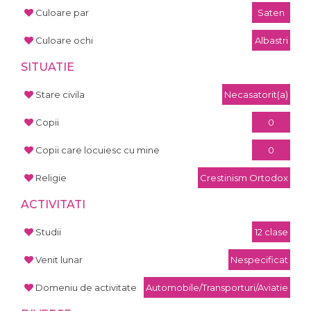
Culoare par
Saten
Culoare ochi
Albastri
SITUATIE
Stare civila
Necasatorit(a)
Copii
0
Copii care locuiesc cu mine
0
Religie
Crestinism Ortodox
ACTIVITATI
Studii
12 clase
Venit lunar
Nespecificat
Domeniu de activitate
Automobile/Transporturi/Aviatie