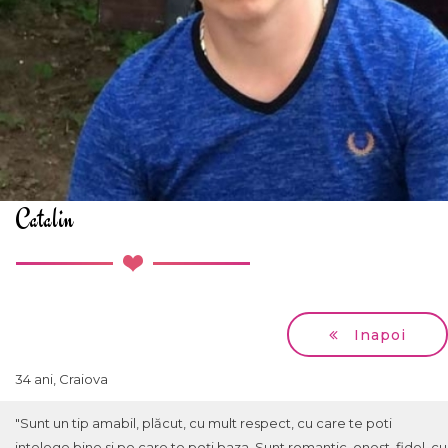
Catalin
Inapoi
34 ani, Craiova
"Sunt un tip amabil, plăcut, cu mult respect, cu care te poti
intelege bine si pe care te poți baza. Sunt romantic, onest, fidel, cu