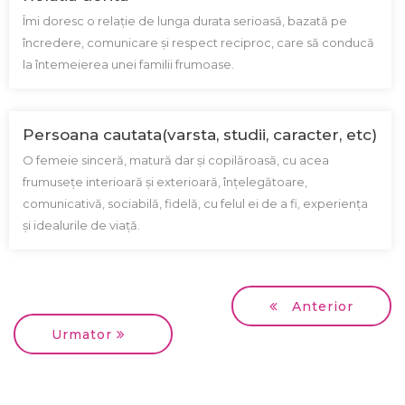
Îmi doresc o relație de lunga durata serioasă, bazată pe
încredere, comunicare și respect reciproc, care să conducă
la întemeierea unei familii frumoase.
Persoana cautata(varsta, studii, caracter, etc)
O femeie sinceră, matură dar şi copilăroasă, cu acea
frumuseţe interioară şi exterioară, înţelegătoare,
comunicativă, sociabilă, fidelă, cu felul ei de a fi, experienţa
şi idealurile de viaţă.
Anterior
Urmator