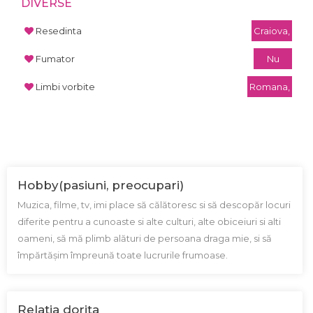
DIVERSE
Resedinta
Craiova,
Fumator
Nu
Limbi vorbite
Romana,
Hobby(pasiuni, preocupari)
Muzica, filme, tv, imi place să călătoresc si să descopăr locuri
diferite pentru a cunoaste si alte culturi, alte obiceiuri si alti
oameni, să mă plimb alături de persoana draga mie, si să
împărtășim împreună toate lucrurile frumoase.
Relatia dorita