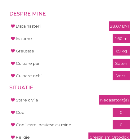
DESPRE MINE
Data nasterii
28.07.1971
Inaltime
1.60 m
Greutate
69 kg
Culoare par
Saten
Culoare ochi
Verzi
SITUATIE
Stare civila
Necasatorit(a)
Copii
0
Copii care locuiesc cu mine
0
Religie
Crestinism Ortodox