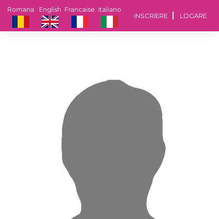
Romana
English
Francaise
Italiano
INSCRIERE
LOGARE