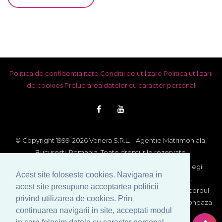
Politica de confidentialitate
Conditii de utilizare
Politica utilizarii
de cookies
Prelucrarea datelor cu caracter personal
© Copyright 1999-2026 Venera S.R.L. - Agentie Matrimoniala,
Bucuresti, Romania. Toate drepturile rezervate.
Imaginile si textele din acest site se afla sub incidenta legii
Acest site foloseste cookies. Navigarea in
dreptului de autor. Utilizarea integrala sau partiala,
acest site presupune acceptartea politicii
reproducerea si multiplicarea lor pe orice suport fara acordul
privind utilizarea de cookies. Prin
scris al proprietarului constituie contraventie si se sanctioneaza
continuarea navigarii in site, acceptati modul
conform legii.