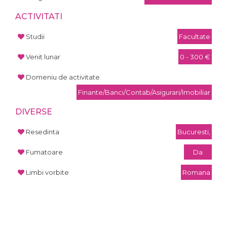
ACTIVITATI
Studii
Facultate
Venit lunar
0 - 300 €
Domeniu de activitate
Finante/Banci/Contab/Asigurari/Imobiliar
DIVERSE
Resedinta
Bucuresti,
Fumatoare
Da
Limbi vorbite
Romana