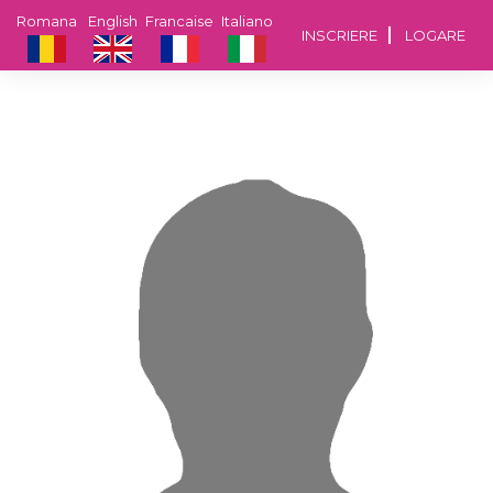
Romana
English
Francaise
Italiano
INSCRIERE
LOGARE