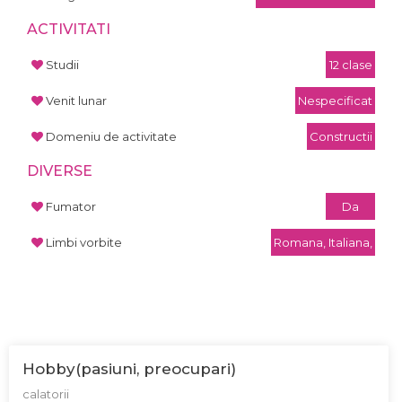
ACTIVITATI
Studii
12 clase
Venit lunar
Nespecificat
Domeniu de activitate
Constructii
DIVERSE
Fumator
Da
Limbi vorbite
Romana, Italiana,
Hobby(pasiuni, preocupari)
calatorii