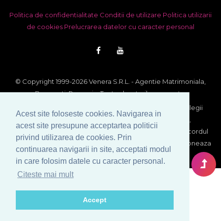
Politica de confidentialitate
Conditii de utilizare
Politica utilizarii
de cookies
Prelucrarea datelor cu caracter personal
© Copyright 1999-2026 Venera S.R.L. - Agentie Matrimoniala,
Bucuresti, Romania. Toate drepturile rezervate.
Imaginile si textele din acest site se afla sub incidenta legii
Acest site foloseste cookies. Navigarea in
dreptului de autor. Utilizarea integrala sau partiala,
acest site presupune acceptartea politicii
reproducerea si multiplicarea lor pe orice suport fara acordul
privind utilizarea de cookies. Prin
scris al proprietarului constituie contraventie si se sanctioneaza
continuarea navigarii in site, acceptati modul
conform legii.
in care folosim datele cu caracter personal.
Citeste mai mult
Accept