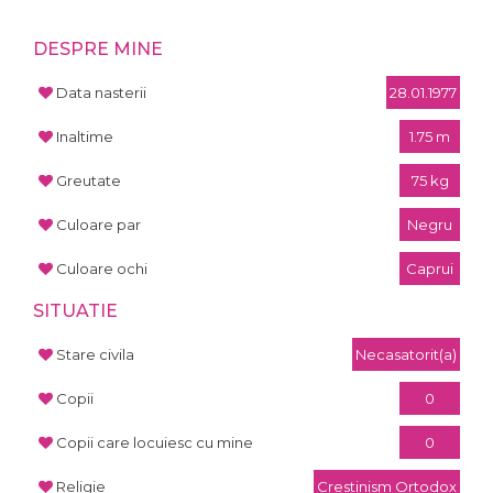
DESPRE MINE
Data nasterii
28.01.1977
Inaltime
1.75 m
Greutate
75 kg
Culoare par
Negru
Culoare ochi
Caprui
SITUATIE
Stare civila
Necasatorit(a)
Copii
0
Copii care locuiesc cu mine
0
Religie
Crestinism Ortodox