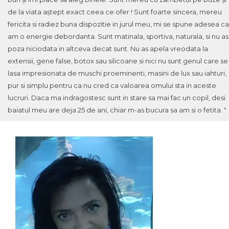
de la viata aștept exact ceea ce ofer ! Sunt foarte sincera, mereu
fericita si radiez buna dispozitie in jurul meu, mi se spune adesea ca
am o energie debordanta. Sunt matinala, sportiva, naturala, si nu as
poza niciodata in altceva decat sunt. Nu as apela vreodata la
extensii, gene false, botox sau silicoane si nici nu sunt genul care se
lasa impresionata de muschi proeminenti, masini de lux sau iahturi,
pur si simplu pentru ca nu cred ca valoarea omului sta in aceste
lucruri. Daca ma indragostesc sunt in stare sa mai fac un copil, desi
baiatul meu are deja 25 de ani, chiar m-as bucura sa am si o fetita. "