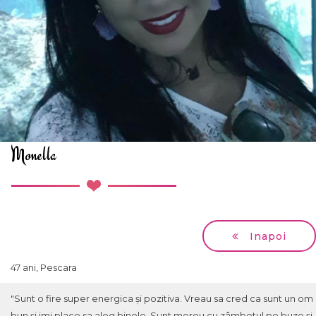
Monella
Inapoi
47 ani, Pescara
"Sunt o fire super energica și pozitiva. Vreau sa cred ca sunt un om
bun și imi place sa aleg binele. Sunt mereu cu zâmbetul pe buze și