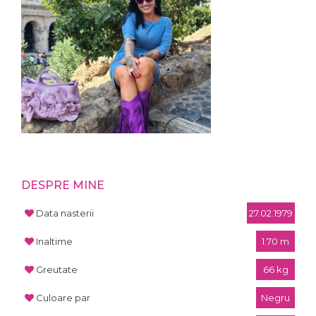
DESPRE MINE
Data nasterii
27.02.1979
Inaltime
1.70 m
Greutate
66 kg
Culoare par
Negru