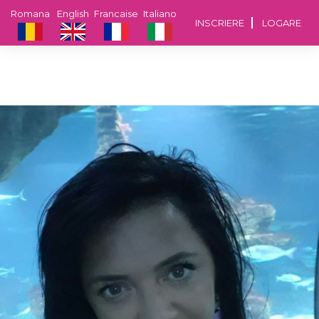
Romana
English
Francaise
Italiano
INSCRIERE
LOGARE