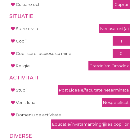
Culoare ochi
Caprui
SITUATIE
Stare civila
Necasatorit(a)
Copii
1
Copii care locuiesc cu mine
0
Religie
Crestinism Ortodox
ACTIVITATI
Studii
Post Liceale/facultate neterminata
Venit lunar
Nespecificat
Domeniu de activitate
Educatie/Invatamant/Ingrijirea copiilor
DIVERSE