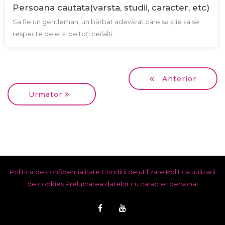
Persoana cautata(varsta, studii, caracter, etc)
Sa fie un gentleman, un bărbat adevărat.care sa știe sa se
respecte pe el și pe toți ceilalți.
Anterior
Urmator
Politica de confidentialitate
Conditii de utilizare
Politica utilizarii
de cookies
Prelucrarea datelor cu caracter personal