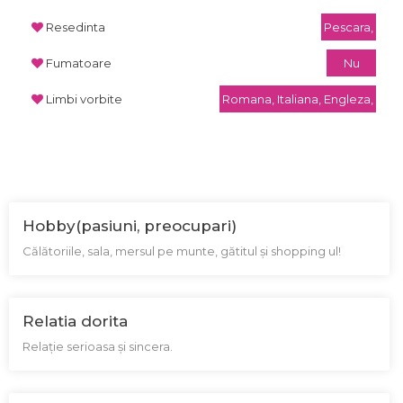
Resedinta
Pescara,
Fumatoare
Nu
Limbi vorbite
Romana, Italiana, Engleza,
Hobby(pasiuni, preocupari)
Călătoriile, sala, mersul pe munte, gătitul și shopping ul!
Relatia dorita
Relație serioasa și sincera.