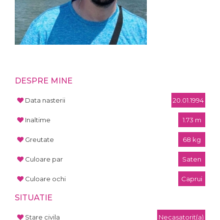
DESPRE MINE
Data nasterii
20.01.1994
Inaltime
1.73 m
Greutate
68 kg
Culoare par
Saten
Culoare ochi
Caprui
SITUATIE
Stare civila
Necasatorit(a)