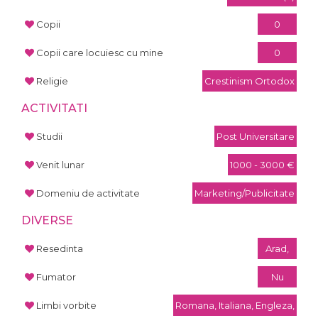
Copii
0
Copii care locuiesc cu mine
0
Religie
Crestinism Ortodox
ACTIVITATI
Studii
Post Universitare
Venit lunar
1000 - 3000 €
Domeniu de activitate
Marketing/Publicitate
DIVERSE
Resedinta
Arad,
Fumator
Nu
Limbi vorbite
Romana, Italiana, Engleza,