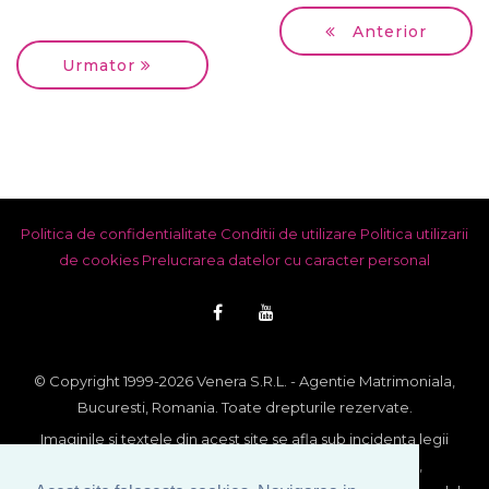
Anterior
Urmator
Politica de confidentialitate
Conditii de utilizare
Politica utilizarii
de cookies
Prelucrarea datelor cu caracter personal
© Copyright 1999-2026 Venera S.R.L. - Agentie Matrimoniala,
Bucuresti, Romania. Toate drepturile rezervate.
Imaginile si textele din acest site se afla sub incidenta legii
dreptului de autor. Utilizarea integrala sau partiala,