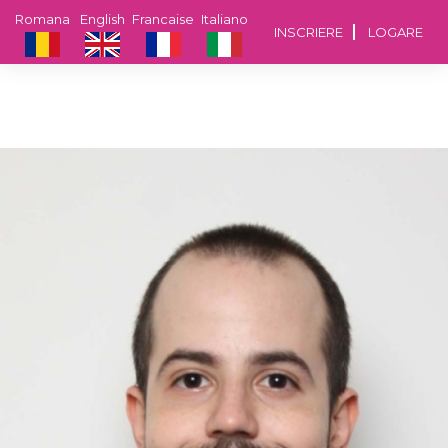
Romana
English
Francaise
Italiano
INSCRIERE
LOGARE