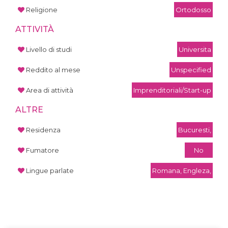
Religione
Ortodosso
ATTIVITÀ
Livello di studi
Universita
Reddito al mese
Unspecified
Area di attività
Imprenditoriali/Start-up
ALTRE
Residenza
Bucuresti,
Fumatore
No
Lingue parlate
Romana, Engleza,