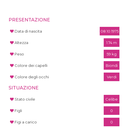
PRESENTAZIONE
Data di nascita
08.10.1975
Altezza
1.74 m
Peso
59 kg
Colore dei capelli
Biondi
Colore degli occhi
Verdi
SITUAZIONE
Stato civile
Celibe
Figli
0
Figi a carico
0