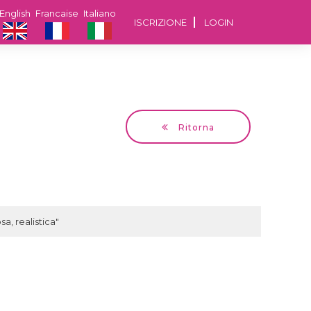
English
Francaise
Italiano
ISCRIZIONE
LOGIN
Ritorna
Rodica
54 anni Ploiesti
a, realistica"