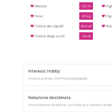
Altezza
1.63 m
Figl
Peso
65 kg
Figi
Colore dei capelli
Biondi
Rel
Colore degli occhi
Verdi
Interessi, hobby
musica, poesia, cinema, passeggiate
Relazione desiderata
Una relazione di amore, con fiducia e rispetto reci