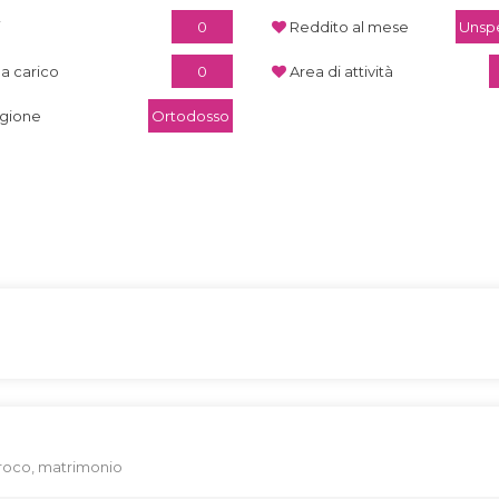
i
0
Reddito al mese
Unspe
 a carico
0
Area di attività
igione
Ortodosso
proco, matrimonio