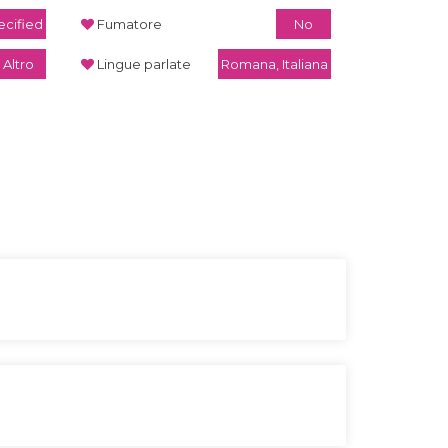
cified
Fumatore
No
Altro
Lingue parlate
Romana, Italiana