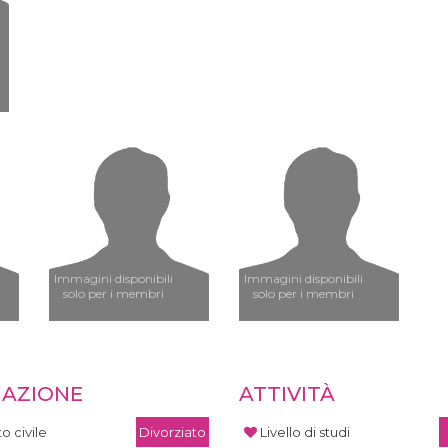
Immagini disponibili
Immagini disponibili
solo per i membri
solo per i membri
UAZIONE
ATTIVITÀ
o civile
Divorziato
Livello di studi