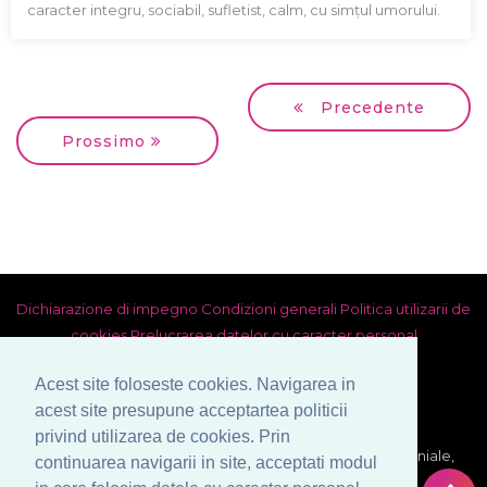
caracter integru, sociabil, sufletist, calm, cu simțul umorului.
Precedente
Prossimo
Dichiarazione di impegno
Condizioni generali
Politica utilizarii de
cookies
Prelucrarea datelor cu caracter personal
Acest site foloseste cookies. Navigarea in
acest site presupune acceptartea politicii
privind utilizarea de cookies. Prin
© Copyright 1999-2026 Venera S.R.L. - Agenzia Matrimoniale,
continuarea navigarii in site, acceptati modul
Bucarest, Romania. Tutti i diritti riservati.