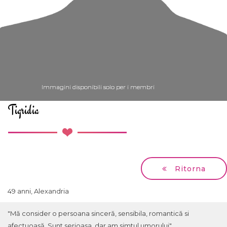
Immagini disponibili solo per i membri
Immagini disponibili solo per i membri
Immagini disponibili solo per i membri
Immagini disponibili solo per i membri
Tigridia
Ritorna
49 anni, Alexandria
"Mă consider o persoana sinceră, sensibila, romantică si
afectuoasă. Sunt serioasa, dar am simtul umorului"