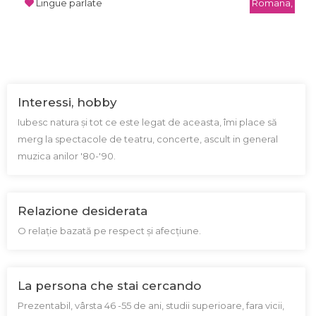
Lingue parlate
Romana,
Interessi, hobby
Iubesc natura și tot ce este legat de aceasta, îmi place să
merg la spectacole de teatru, concerte, ascult in general
muzica anilor '80-'90.
Relazione desiderata
O relație bazată pe respect și afecțiune.
La persona che stai cercando
Prezentabil, vârsta 46 -55 de ani, studii superioare, fara vicii,