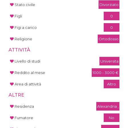
Stato civile
Divorziato
Figli
0
Figi a carico
0
Religione
Ortodosso
ATTIVITÀ
Livello di studi
Universita
Reddito al mese
1000 - 3000 €
Area di attività
Altro
ALTRE
Residenza
Alexandria ,
Fumatore
No