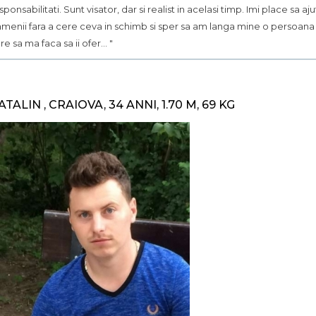
sponsabilitati. Sunt visator, dar si realist in acelasi timp. Imi place sa aju
menii fara a cere ceva in schimb si sper sa am langa mine o persoana
re sa ma faca sa ii ofer... "
ATALIN , CRAIOVA, 34 ANNI, 1.70 M, 69 KG