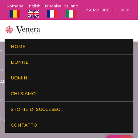
Romana
English
Francaise
Italiano
ISCRIZIONE
LOGIN
HOME
Età:
DONNE
Residenza:
UOMINI
Altezza:
CHI SIAMO
Peso:
STORIE DI SUCCESSO
Livello di studi:
CONTATTO