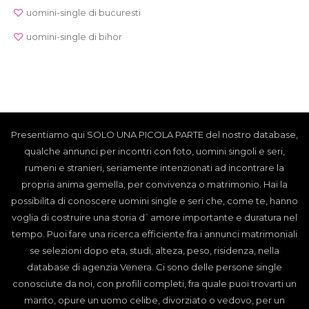
uomini-single di bucuresti
uomini-single di bihor
Presentiamo qui SOLO UNA PICOLA PARTE del nostro database,
qualche annunci per incontri con foto, uomini singoli e seri,
rumeni e stranieri, seriamente intenzionati ad incontrare la
propria anima gemella, per convivenza o matrimonio. Hai la
possibilita di conoscere uomini single e seri che, come te, hanno
voglia di costruire una storia d`amore importante e duratura nel
tempo. Puoi fare una ricerca efficiente fra i annunci matrimoniali
se selezioni dopo eta, studi, alteza, peso, risidenza, nella
database di agenzia Venera. Ci sono delle persone single
conosciute da noi, con profili completi, fra quale puoi trovarti un
marito, opure un uomo celibe, divorziato o vedovo, per un