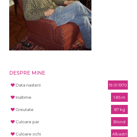
DESPRE MINE
Data nasterii
19.01.1970
Inaltime
1.85 m
Greutate
87 kg
Culoare par
Blond
Culoare ochi
Albastri