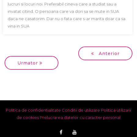
lucruri si locuri noi. Preferabil cineva care a studiat sau a
invatat citind. O persoana care va dori sa se mute in SUA
daca ne casatorim. Dar nu o fata care s-ar marita doar ca sa
vina in SUA
Anterior
Urmator
Politica de confidentialitate
Conditii de utilizare
Politica utilizarii
de cookies
Prelucrarea datelor cu caracter personal