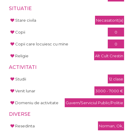
SITUATIE
Stare civila
Necasatorit(a)
Copii
0
Copii care locuiesc cu mine
0
Religie
Alt Cult Crestin
ACTIVITATI
Studii
12 clase
Venit lunar
3000 - 7000 €
Domeniu de activitate
Guvern/Serviciul Public/Politie
DIVERSE
Resedinta
Norman, Ok,