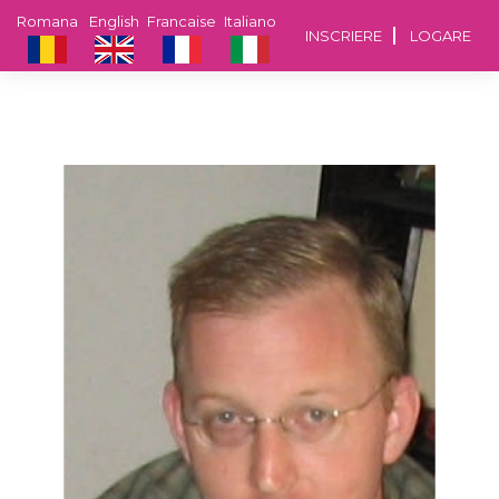
Romana
English
Francaise
Italiano
INSCRIERE
LOGARE