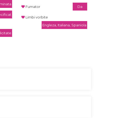
rminata
Fumator
Da
cificat
Limbi vorbite
Engleza, Italiana, Spaniola
icitate