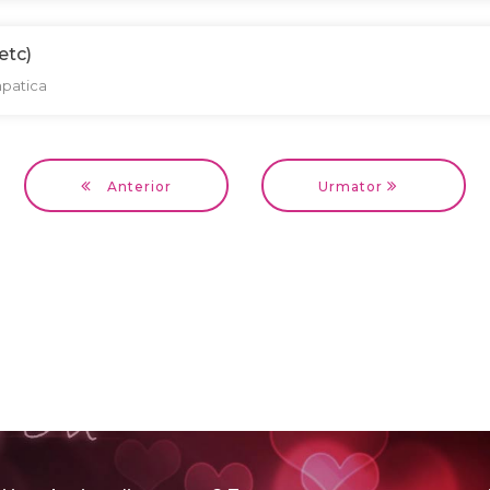
etc)
mpatica
Anterior
Urmator