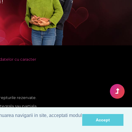
 !
datelor cu caracter
repturile rezervate.
ntegrala sau partiala,
uie contraventie si se
nuarea navigarii in site, acceptati modul
Accept