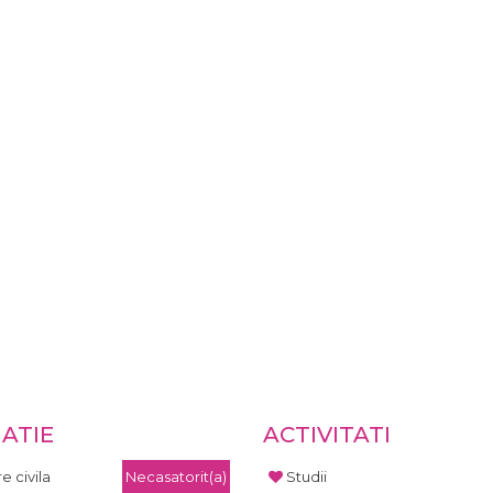
UATIE
ACTIVITATI
e civila
Necasatorit(a)
Studii