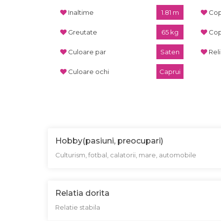
Inaltime
1.81 m
Cop
Greutate
65 kg
Cop
Culoare par
Saten
Rel
Culoare ochi
Caprui
Hobby(pasiuni, preocupari)
Culturism, fotbal, calatorii, mare, automobile
Relatia dorita
Relatie stabila