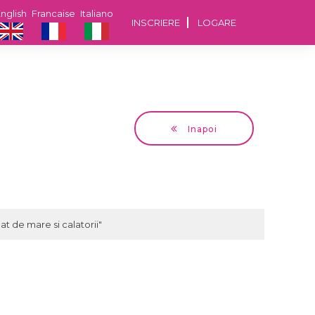
nglish
Francaise
Italiano
INSCRIERE
LOGARE
Inapoi
Gabriele
45 ani Milano, Lombardia
t de mare si calatorii"