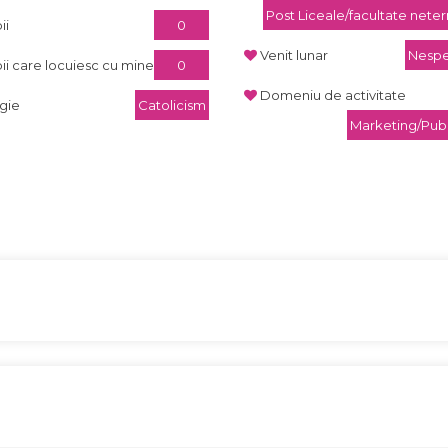
Post Liceale/facultate nete
ii
0
Venit lunar
Nespe
ii care locuiesc cu mine
0
Domeniu de activitate
igie
Catolicism
Marketing/Publ