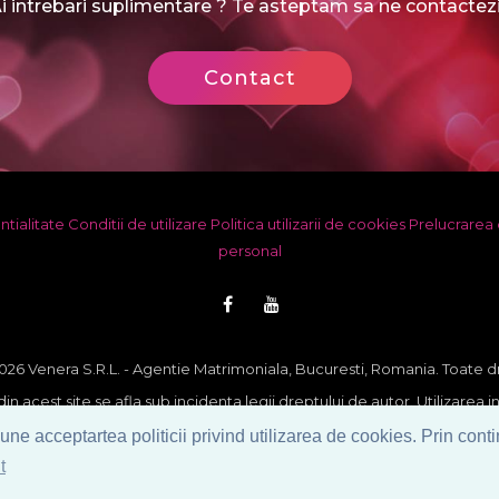
i intrebari suplimentare ? Te asteptam sa ne contactezi
Contact
ntialitate
Conditii de utilizare
Politica utilizarii de cookies
Prelucrarea 
personal
26 Venera S.R.L. - Agentie Matrimoniala, Bucuresti, Romania. Toate d
din acest site se afla sub incidenta legii dreptului de autor. Utilizarea i
plicarea lor pe orice suport fara acordul scris al proprietarului constit
ne acceptartea politicii privind utilizarea de cookies. Prin conti
sanctioneaza conform legii.
t