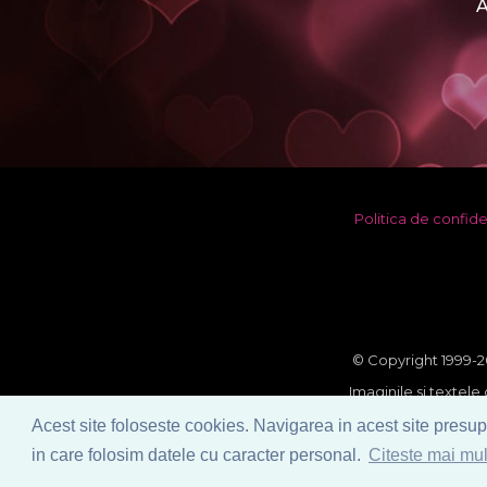
A
Politica de confide
© Copyright 1999-20
Imaginile si textele 
reproducerea si multi
Acest site foloseste cookies. Navigarea in acest site presupu
in care folosim datele cu caracter personal.
Citeste mai mul