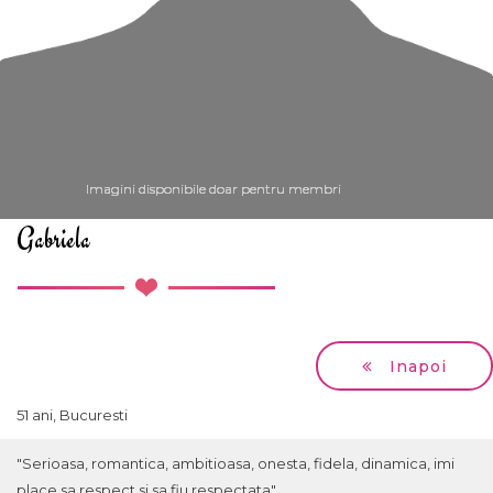
Imagini disponibile doar pentru membri
Imagini disponibile doar pentru membri
Imagini disponibile doar pentru membri
Imagini disponibile doar pentru membri
Imagini disponibile doar pentru membri
Gabriela
Inapoi
51 ani, Bucuresti
"Serioasa, romantica, ambitioasa, onesta, fidela, dinamica, imi
place sa respect si sa fiu respectata"