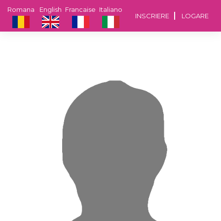
Romana
English
Francaise
Italiano
INSCRIERE
LOGARE