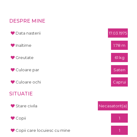
DESPRE MINE
Data nasterii
17.03.1975
Inaltime
1.78 m
Greutate
61 kg
Culoare par
Saten
Culoare ochi
Caprui
SITUATIE
Stare civila
Necasatorit(a)
Copii
1
Copii care locuiesc cu mine
1