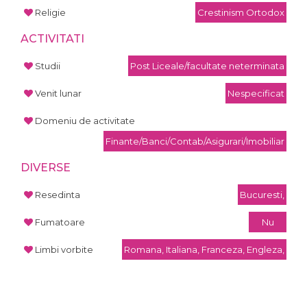
Religie
Crestinism Ortodox
ACTIVITATI
Studii
Post Liceale/facultate neterminata
Venit lunar
Nespecificat
Domeniu de activitate
Finante/Banci/Contab/Asigurari/Imobiliar
DIVERSE
Resedinta
Bucuresti,
Fumatoare
Nu
Limbi vorbite
Romana, Italiana, Franceza, Engleza,