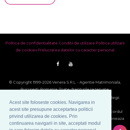
Politica de confidentialitate
Conditii de utilizare
Politica utilizarii
de cookies
Prelucrarea datelor cu caracter personal
© Copyright 1999-2026 Venera S.R.L. - Agentie Matrimoniala,
Bucuresti, Romania. Toate drepturile rezervate.
Imaginile si textele din acest site se afla sub incidenta legii
Acest site foloseste cookies. Navigarea in
dreptului de autor. Utilizarea integrala sau partiala,
acest site presupune acceptartea politicii
reproducerea si multiplicarea lor pe orice suport fara acordul
privind utilizarea de cookies. Prin
scris al proprietarului constituie contraventie si se sanctioneaza
continuarea navigarii in site, acceptati modul
conform legii.