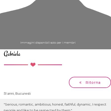
Immagini disponibili solo per i membri
Immagini disponibili solo per i membri
Immagini disponibili solo per i membri
Immagini disponibili solo per i membri
Immagini disponibili solo per i membri
Gabriela
Ritorna
51 anni, Bucuresti
"Serious, romantic, ambitious, honest, faithful, dynamic, I respect
people and like to be respected by them."