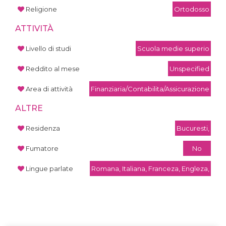
Religione
Ortodosso
ATTIVITÀ
Livello di studi
Scuola medie superio
Reddito al mese
Unspecified
Area di attività
Finanziaria/Contabilita/Assicurazione
ALTRE
Residenza
Bucuresti,
Fumatore
No
Lingue parlate
Romana, Italiana, Franceza, Engleza,