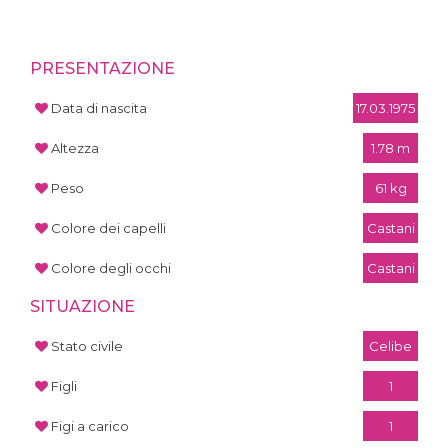
PRESENTAZIONE
Data di nascita
17.03.1975
Altezza
1.78 m
Peso
61 kg
Colore dei capelli
Castani
Colore degli occhi
Castani
SITUAZIONE
Stato civile
Celibe
Figli
1
Figi a carico
1