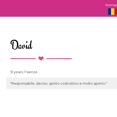
Roma
David
51 years, Faenza
"Responsabile, deciso, spirito costruttivo e molto aperto."