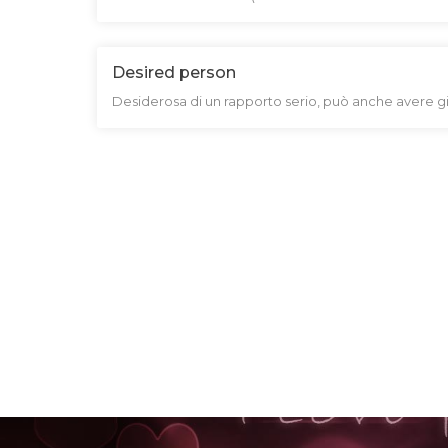
Desired person
Desiderosa di un rapporto serio, può anche avere già d