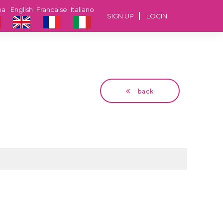
na
English
Francaise
Italiano
SIGN UP
LOGIN
back
David
51 years Faenza