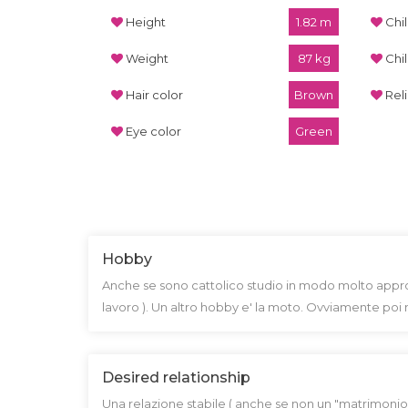
Height
1.82 m
Chi
Weight
87 kg
Chi
Hair color
Brown
Rel
Eye color
Green
Hobby
Anche se sono cattolico studio in modo molto approfo
lavoro ). Un altro hobby e' la moto. Ovviamente poi n
Desired relationship
Una relazione stabile ( anche se non un "matrimonio