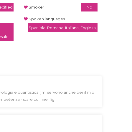
cified
Smoker
No
Spoken languages
Spaniola, Romana, Italiana, Engleza,
esale
ologia e quantistica ( mi servono anche per il mio
mpetenza - stare coi miei figli