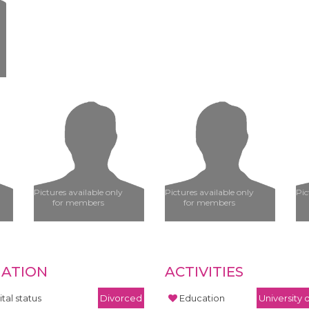
Pictures available only
Pictures available only
Pic
for members
for members
UATION
ACTIVITIES
tal status
Divorced
Education
University