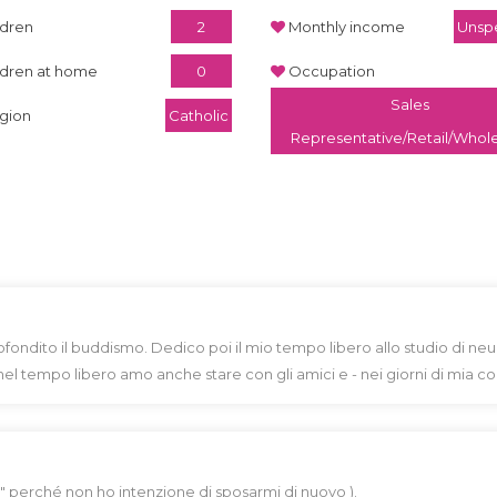
ldren
2
Monthly income
Unspe
ldren at home
0
Occupation
Sales
igion
Catholic
Representative/Retail/Whol
ndito il buddismo. Dedico poi il mio tempo libero allo studio di neur
el tempo libero amo anche stare con gli amici e - nei giorni di mia co
" perché non ho intenzione di sposarmi di nuovo ).