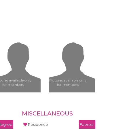
tures available only
Pictures available only
for members
for members
MISCELLANEOUS
 degree
Residence
Faenza,