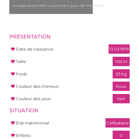
Images disponibles uniquement pour les membres
PRÉSENTATION
Date de naissance
13.03.1979
Taille
1.63 m
Poids
53 kg
Couleur des cheveux
Roux
Couleur des yeux
Vert
SITUATION
État matrimonial
Celibataire
Enfants
0