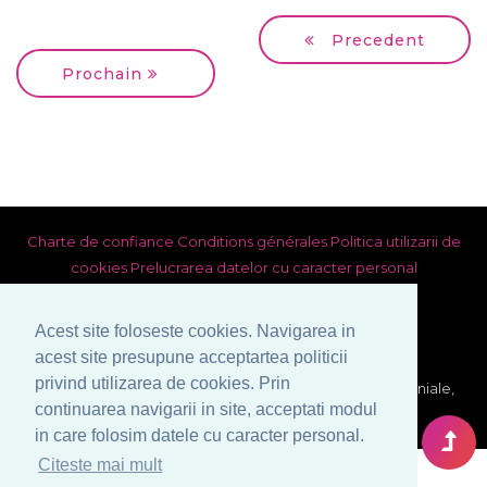
Precedent
Prochain
Charte de confiance
Conditions générales
Politica utilizarii de
cookies
Prelucrarea datelor cu caracter personal
Acest site foloseste cookies. Navigarea in
acest site presupune acceptartea politicii
privind utilizarea de cookies. Prin
© Copyright 1999-2026 Venera S.R.L. - Agence Matrimoniale,
continuarea navigarii in site, acceptati modul
Bucarest, Roumanie. Tous droits reserves.
in care folosim datele cu caracter personal.
Citeste mai mult