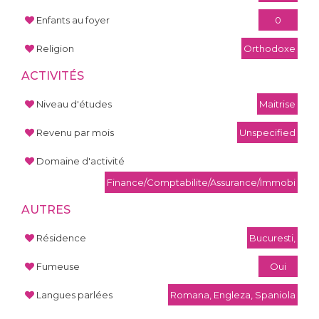
Enfants au foyer
0
Religion
Orthodoxe
ACTIVITÉS
Niveau d'études
Maitrise
Revenu par mois
Unspecified
Domaine d'activité
Finance/Comptabilite/Assurance/Immobi
AUTRES
Résidence
Bucuresti,
Fumeuse
Oui
Langues parlées
Romana, Engleza, Spaniola