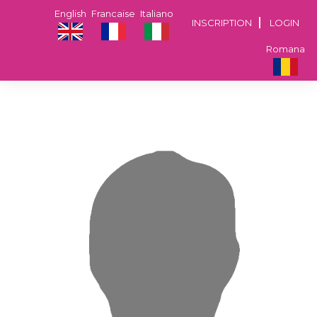
English
Francaise
Italiano
INSCRIPTION
LOGIN
Romana