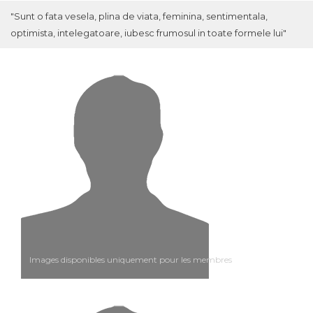
"Sunt o fata vesela, plina de viata, feminina, sentimentala,
optimista, intelegatoare, iubesc frumosul in toate formele lui"
Images disponibles uniquement pour les membres