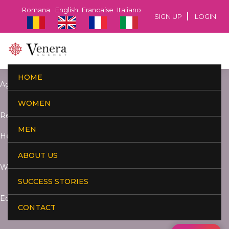
Romana
English
Francaise
Italiano
SIGN UP
LOGIN
HOME
Age:
WOMEN
Residence:
MEN
Height:
ABOUT US
Weight:
SUCCESS STORIES
Education:
CONTACT