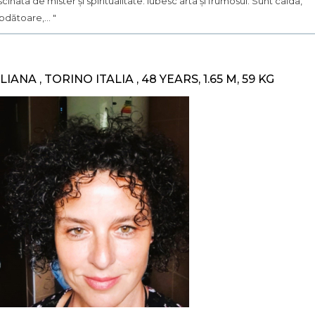
scinata de mister și spiritualitate. Iubesc arta și frumosul. Sunt calda,
bdătoare,... "
ILIANA , TORINO ITALIA , 48 YEARS, 1.65 M, 59 KG